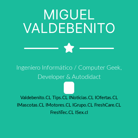
MIGUEL
VALDEBENITO
Ingeniero Informático / Computer Geek,
Developer & Autodidact
-
Valdebenito.CL
Tips.CL
INoticias.CL
IOfertas.CL
IMascotas.CL
IMotores.CL
IGrupo.CL
FreshCare.CL
FreshTec.CL
ISex.cl